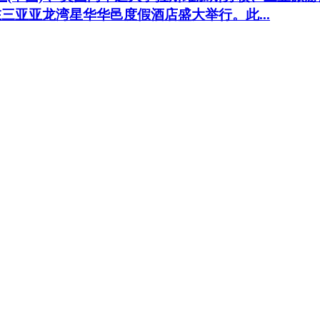
三亚亚龙湾星华华邑度假酒店盛大举行。此...