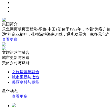
集团简介
乐鱼网页版页面登录-乐鱼(中国) 初创于1992年，本着"
远”的企业精神，扎根深耕海南34载，逐步发展为一家多元化
查看更多
文旅运营与融合
城市更新与改造
美丽乡村与赋能
文旅运营与融合
城市更新与改造
美丽乡村与赋能
星华动态
查看更多