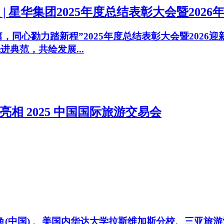
 星华集团2025年度总结表彰大会暨202
新篇，同心勠力踏新程”2025年度总结表彰大会暨20
典范，共绘发展...
亮相 2025 中国国际旅游交易会
-乐鱼(中国) 、美国内华达大学拉斯维加斯分校、三亚