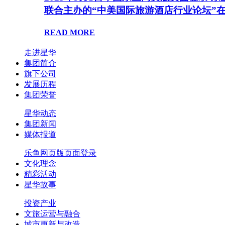
联合主办的“中美国际旅游酒店行业论坛”在
READ MORE
走进星华
集团简介
旗下公司
发展历程
集团荣誉
星华动态
集团新闻
媒体报道
乐鱼网页版页面登录
文化理念
精彩活动
星华故事
投资产业
文旅运营与融合
城市更新与改造