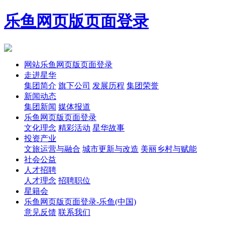
乐鱼网页版页面登录
网站乐鱼网页版页面登录
走进星华
集团简介
旗下公司
发展历程
集团荣誉
新闻动态
集团新闻
媒体报道
乐鱼网页版页面登录
文化理念
精彩活动
星华故事
投资产业
文旅运营与融合
城市更新与改造
美丽乡村与赋能
社会公益
人才招聘
人才理念
招聘职位
星籍会
乐鱼网页版页面登录-乐鱼(中国)
意见反馈
联系我们