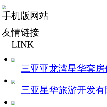
手机版网站
友情链接
LINK
三亚亚龙湾星华套房
三亚星华旅游开发有