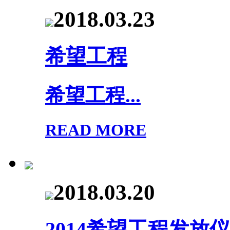
2018.03.23
希望工程
希望工程...
READ MORE
2018.03.20
2014希望工程发放