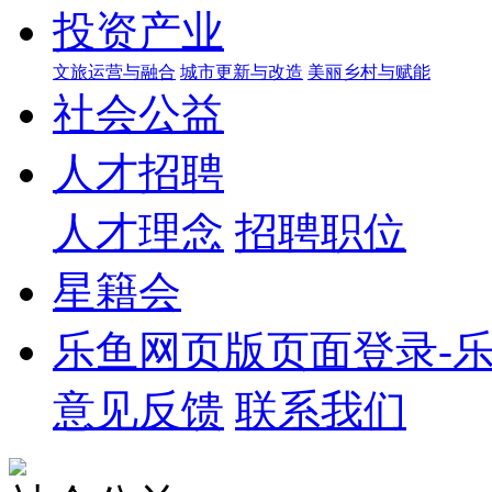
投资产业
文旅运营与融合
城市更新与改造
美丽乡村与赋能
社会公益
人才招聘
人才理念
招聘职位
星籍会
乐鱼网页版页面登录-乐
意见反馈
联系我们