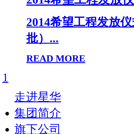
2014希望工程发放
批）...
READ MORE
1
走进星华
集团简介
旗下公司