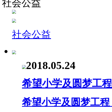
社会公益
社会公益
2018.05.24
希望小学及圆梦工程
希望小学及圆梦工程 希