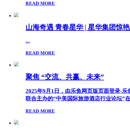
READ MORE
山海奇遇 青春星华 | 星华集团惊艳
...
READ MORE
聚焦 “交流、共赢、未来”
2025年9月1日，由乐鱼网页版页面登录
联合主办的“中美国际旅游酒店行业论坛”在
READ MORE