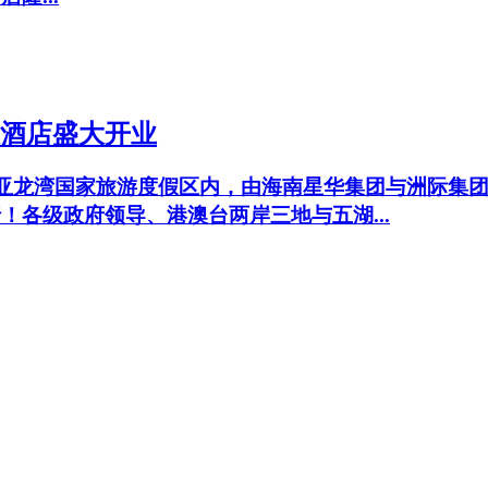
酒店盛大开业
于亚龙湾国家旅游度假区内，由海南星华集团与洲际集
各级政府领导、港澳台两岸三地与五湖...