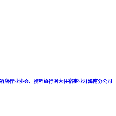
旅游酒店行业协会、携程旅行网大住宿事业群海南分公司