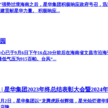
羯”强势过境海南之后，星华集团积极响应政府号召，迅
贡献星华力量。 积极响应...
园
中心已于9月6日下午16点20分前后在海南省文昌市
气压为915百帕。台风“...
 星华集团2023年终总结表彰大会暨202
2月2日，星华集团以“龙腾虎跃创辉煌，星光灿烂谱华章
隆...