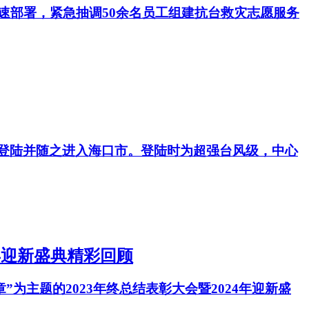
速部署，紧急抽调50余名员工组建抗台救灾志愿服务
沿海登陆并随之进入海口市。登陆时为超强台风级，中心
4年迎新盛典精彩回顾
”为主题的2023年终总结表彰大会暨2024年迎新盛