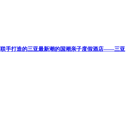
团联手打造的三亚最新潮的国潮亲子度假酒店——三亚