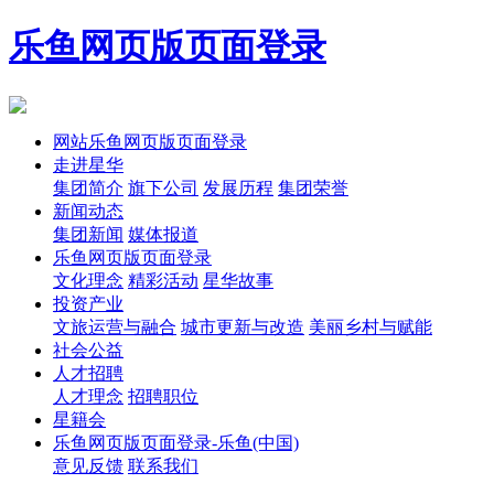
乐鱼网页版页面登录
网站乐鱼网页版页面登录
走进星华
集团简介
旗下公司
发展历程
集团荣誉
新闻动态
集团新闻
媒体报道
乐鱼网页版页面登录
文化理念
精彩活动
星华故事
投资产业
文旅运营与融合
城市更新与改造
美丽乡村与赋能
社会公益
人才招聘
人才理念
招聘职位
星籍会
乐鱼网页版页面登录-乐鱼(中国)
意见反馈
联系我们