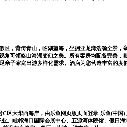
假区，背倚青山，临湖望海，坐拥亚龙湾浩瀚全景，举
视角可领略山海湖变幻之美。所有客房均配备完善，
满足亲子家庭出游多样化需求。酒店为您营造丰富的度
1号C区大华西海岸，由乐鱼网页版页面登录-乐鱼(中国
正式开业。毗邻海口国际会展中心、五源河体院馆、假日